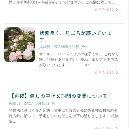
間：午前8時30分～午後5時)としていますが、ご来園に際して…
続きを読む
状態良く、見ごろが続いていま
す。
掲載日：
2021年5月11日 (火)
オールド・ローズエリアの様子です。 これから
咲く品種もありますが、概ね、エリア全体で花
が咲いています。 &n…
続きを読む
【再掲】催しの中止と期間の変更について
掲載日：
2021年5月10日 (月)
特措法に基づくまん延防止等重点措置の延長に係る神奈川県の実
施方針に沿って、予定していた催しを以下の通りとします。 植物
園…
続きを読む