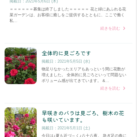
掲載日：
2021年5月6日 (木)
＝＝＝＝＝＝募集は終了しました＝＝＝＝＝ 花と緑にあふれる花
菜ガーデンは、お客様に癒しをご提供するとともに、ここで働く
私…
続きを読む
全体的に見ごろです
掲載日：
2021年5月5日 (水)
物足りなかったエリアもあっという間に花数が
増えました。 全体的に見ごろといって問題ない
ボリューム感が出てきています。 &…
続きを読む
早咲きのバラは見ごろ、樹木の花
も咲いています。
掲載日：
2021年5月1日 (土)
今日は♪夏も近づ～く♪八十八夜。 急ぎ足の春に