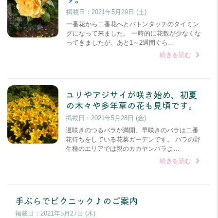
掲載日：
2021年5月29日 (土)
一番花から二番花へとバトンタッチのタイミン
グになって来ました。 一時的に花数が少なくな
ってきましたが、あと1～2週間ぐら…
続きを読む
ユリやアジサイが咲き始め、初夏
の木々や多年草の花も見頃です。
掲載日：
2021年5月28日 (金)
遅咲きのつるバラが満開、早咲きのバラは二番
花待ちをしている花菜ガーデンです。 バラの野
生種のエリアでは親のカカヤンバラよ…
続きを読む
手ぶらでピクニック♪のご案内
掲載日：
2021年5月27日 (木)