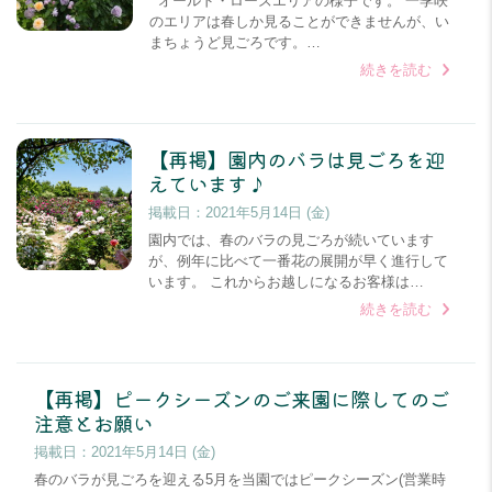
オールド・ローズエリアの様子です。 一季咲
のエリアは春しか見ることができませんが、い
まちょうど見ごろです。…
続きを読む
【再掲】園内のバラは見ごろを迎
えています♪
掲載日：
2021年5月14日 (金)
園内では、春のバラの見ごろが続いています
が、例年に比べて一番花の展開が早く進行して
います。 これからお越しになるお客様は…
続きを読む
【再掲】ピークシーズンのご来園に際してのご
注意とお願い
掲載日：
2021年5月14日 (金)
春のバラが見ごろを迎える5月を当園ではピークシーズン(営業時