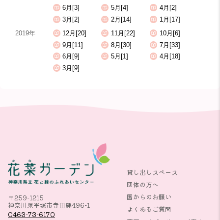
6月[3]
5月[4]
4月[2]
3月[2]
2月[14]
1月[17]
2019年
12月[20]
11月[22]
10月[6]
9月[11]
8月[30]
7月[33]
6月[9]
5月[1]
4月[18]
3月[9]
貸し出しスペース
団体の方へ
園からのお願い
〒259-1215
神奈川県平塚市寺田縄496-1
よくあるご質問
0463-73-6170