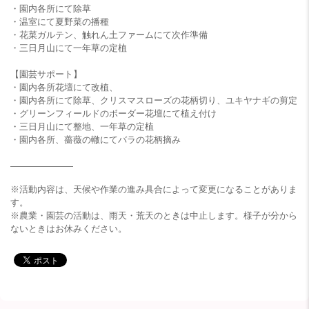
・園内各所にて除草
・温室にて夏野菜の播種
・花菜ガルテン、触れん土ファームにて次作準備
・三日月山にて一年草の定植
【園芸サポート】
・園内各所花壇にて改植、
・園内各所にて除草、クリスマスローズの花柄切り、ユキヤナギの剪定
・グリーンフィールドのボーダー花壇にて植え付け
・三日月山にて整地、一年草の定植
・園内各所、薔薇の轍にてバラの花柄摘み
———————
※活動内容は、天候や作業の進み具合によって変更になることがありま
す。
※農業・園芸の活動は、雨天・荒天のときは中止します。様子が分から
ないときはお休みください。