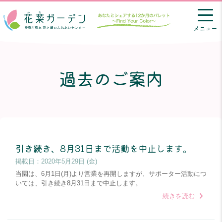
メニュー
過去のご案内
引き続き、8月31日まで活動を中止します。
掲載日：
2020年5月29日 (金)
当園は、6月1日(月)より営業を再開しますが、サポーター活動につ
いては、引き続き8月31日まで中止します。
続きを読む