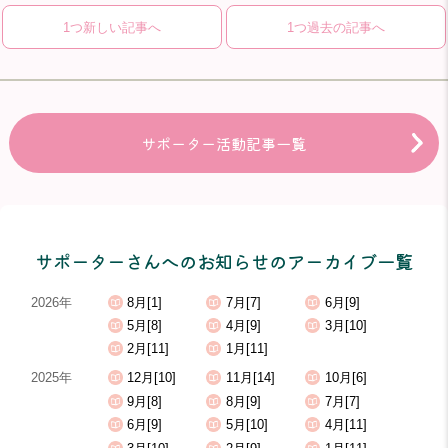
1つ新しい記事へ
1つ過去の記事へ
サポーター活動記事一覧
サポーターさんへのお知らせのアーカイブ一覧
2026年
8月[1]
7月[7]
6月[9]
5月[8]
4月[9]
3月[10]
2月[11]
1月[11]
2025年
12月[10]
11月[14]
10月[6]
9月[8]
8月[9]
7月[7]
6月[9]
5月[10]
4月[11]