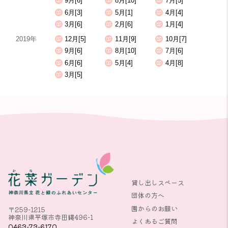
9月[6]
8月[10]
7月[5]
6月[3]
5月[1]
4月[4]
3月[6]
2月[6]
1月[4]
2019年
12月[5]
11月[9]
10月[7]
9月[6]
8月[10]
7月[6]
6月[6]
5月[4]
4月[8]
3月[5]
貸し出しスペース
団体の方へ
園からのお願い
〒259-1215
神奈川県平塚市寺田縄496-1
よくあるご質問
0463-73-6170