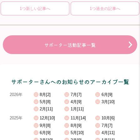
1つ新しい記事へ
1つ過去の記事へ
サポーター活動記事一覧
サポーターさんへのお知らせのアーカイブ一覧
2026年
8月[2]
7月[7]
6月[9]
5月[8]
4月[9]
3月[10]
2月[11]
1月[11]
2025年
12月[10]
11月[14]
10月[6]
9月[8]
8月[9]
7月[7]
6月[9]
5月[10]
4月[11]