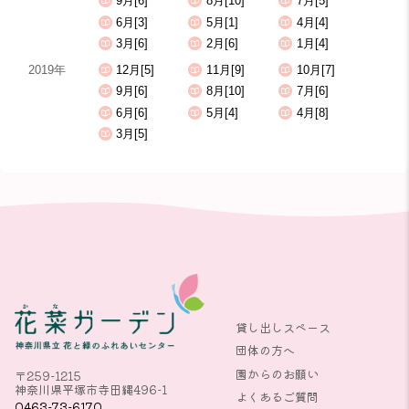
9月[6]
8月[10]
7月[5]
6月[3]
5月[1]
4月[4]
3月[6]
2月[6]
1月[4]
2019年
12月[5]
11月[9]
10月[7]
9月[6]
8月[10]
7月[6]
6月[6]
5月[4]
4月[8]
3月[5]
貸し出しスペース
団体の方へ
園からのお願い
〒259-1215
神奈川県平塚市寺田縄496-1
よくあるご質問
0463-73-6170