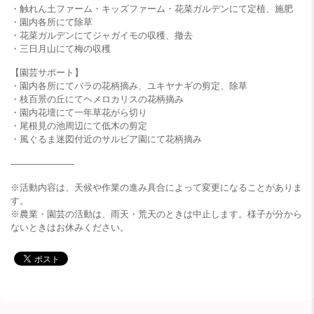
・触れん土ファーム・キッズファーム・花菜ガルデンにて定植、施肥
・園内各所にて除草
・花菜ガルデンにてジャガイモの収穫、撤去
・三日月山にて梅の収穫
【園芸サポート】
・園内各所にてバラの花柄摘み、ユキヤナギの剪定、除草
・枝百景の丘にてヘメロカリスの花柄摘み
・園内花壇にて一年草花がら切り
・尾根見の池周辺にて低木の剪定
・風ぐるま迷図付近のサルビア園にて花柄摘み
———————
※活動内容は、天候や作業の進み具合によって変更になることがありま
す。
※農業・園芸の活動は、雨天・荒天のときは中止します。様子が分から
ないときはお休みください。