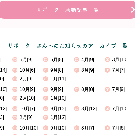
サポーター活動記事一覧
サポーターさんへのお知らせのアーカイブ一覧
]
6月[9]
5月[8]
4月[9]
3月[10]
14]
10月[6]
9月[8]
8月[9]
7月[7]
0]
2月[9]
1月[11]
10]
10月[9]
9月[9]
8月[8]
7月[9]
0]
2月[10]
1月[10]
12]
10月[7]
9月[13]
8月[12]
7月[10]
3]
2月[9]
1月[12]
9]
10月[10]
9月[10]
8月[7]
7月[6]