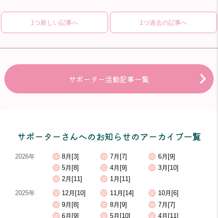
1つ新しい記事へ
1つ過去の記事へ
サポーター活動記事一覧
サポーターさんへのお知らせのアーカイブ一覧
2026年
8月[3]
7月[7]
6月[9]
5月[8]
4月[9]
3月[10]
2月[11]
1月[11]
2025年
12月[10]
11月[14]
10月[6]
9月[8]
8月[9]
7月[7]
6月[9]
5月[10]
4月[11]