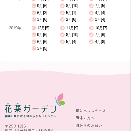
9月[6]
8月[10]
7月[5]
6月[3]
5月[1]
4月[4]
3月[6]
2月[6]
1月[4]
2019年
12月[5]
11月[9]
10月[7]
9月[6]
8月[10]
7月[6]
6月[6]
5月[4]
4月[8]
3月[5]
貸し出しスペース
団体の方へ
園からのお願い
〒259-1215
神奈川県平塚市寺田縄496-1