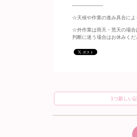
——————-
☆天候や作業の進み具合によ
☆外作業は雨天・荒天の場合
判断に迷う場合はお休みくだ
1つ新しい