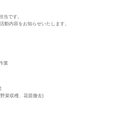
担当です。
(日)の活動内容をお知らせいたします。
作業
業
野菜収穫、花苗撤去)