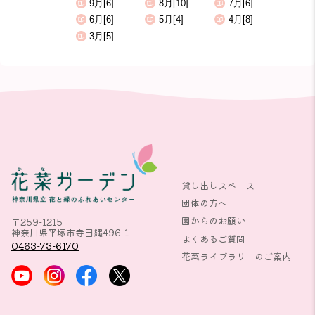
9月[6]
8月[10]
7月[6]
6月[6]
5月[4]
4月[8]
3月[5]
貸し出しスペース
団体の方へ
園からのお願い
〒259-1215
神奈川県平塚市寺田縄496-1
よくあるご質問
0463-73-6170
花菜ライブラリーのご案内