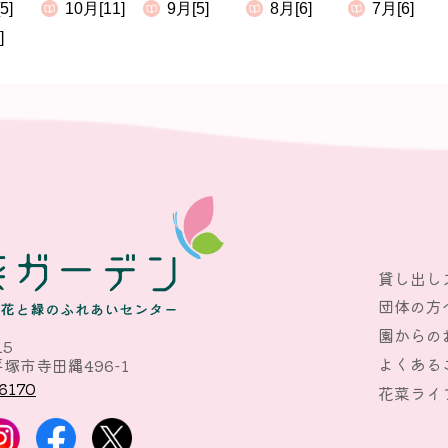
5]
10月[11]
9月[5]
8月[6]
7月[6]
]
貸し出し
団体の方
園からの
15
よくある
塚市寺田縄496-1
6170
花菜ライ