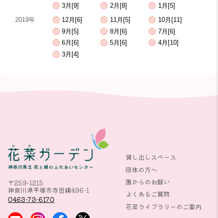
3月[9]
2月[8]
1月[5]
2019年
12月[6]
11月[5]
10月[11]
9月[5]
8月[6]
7月[6]
6月[6]
5月[6]
4月[10]
3月[4]
貸し出しスペース
団体の方へ
園からのお願い
〒259-1215
神奈川県平塚市寺田縄496-1
よくあるご質問
0463-73-6170
花菜ライブラリーのご案内