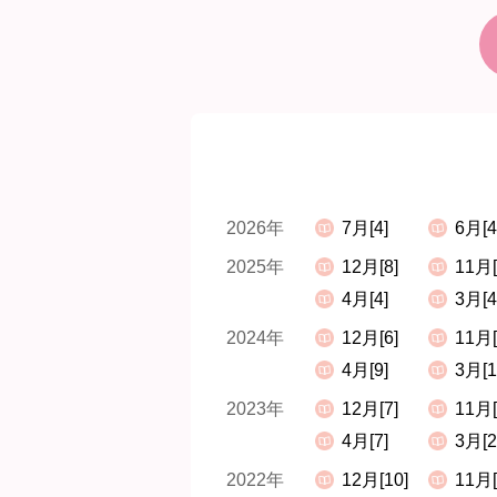
2026年
7月[4]
6月[4
2025年
12月[8]
11月[
4月[4]
3月[4
2024年
12月[6]
11月[
4月[9]
3月[1
2023年
12月[7]
11月[
4月[7]
3月[2
2022年
12月[10]
11月[