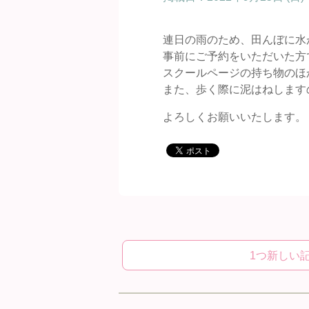
連日の雨のため、田んぼに水
事前にご予約をいただいた方
スクールページの持ち物のほ
また、歩く際に泥はねします
よろしくお願いいたします。
1つ新しい