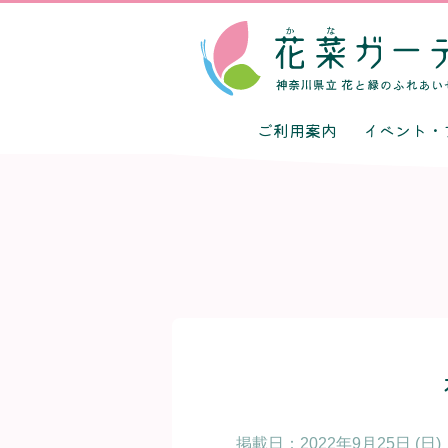
ご利用案内
イベント・
掲載日：
2022年9月25日 (日)