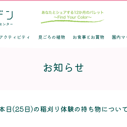
アクティビティ
見ごろの植物
お食事とお買物
園内マ
お知らせ
本日(25日)の稲刈り体験の持ち物につい