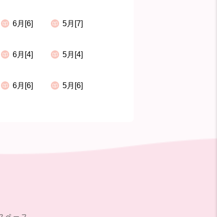
6月[6]
5月[7]
6月[4]
5月[4]
6月[6]
5月[6]
スペース