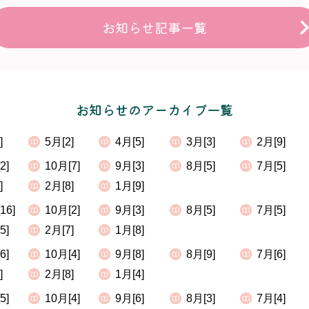
お知らせ記事一覧
お知らせのアーカイブ一覧
]
5月[2]
4月[5]
3月[3]
2月[9]
2]
10月[7]
9月[3]
8月[5]
7月[5]
]
2月[8]
1月[9]
16]
10月[2]
9月[3]
8月[5]
7月[5]
5]
2月[7]
1月[8]
6]
10月[4]
9月[8]
8月[9]
7月[6]
]
2月[8]
1月[4]
5]
10月[4]
9月[6]
8月[3]
7月[4]