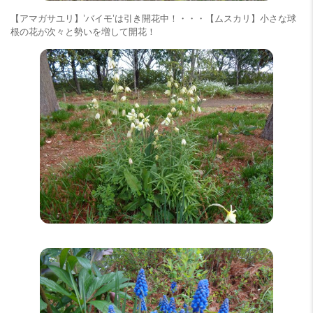
【アマガサユリ】’バイモ’は引き開花中！・・・【ムスカリ】小さな球
根の花が次々と勢いを増して開花！