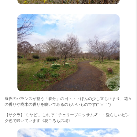
昼夜のバランスが整う「春分」の日・・・ほんの少し立ち止まり、花々
の香りや樹木の香りを嗅いでみるのもいいものです(*´▽｀*)
【サクラ】’ミヤビ’。これぞ！チェリーブロッサム💕・・愛らしいピン
ク色で咲いています《花ごろも広場》