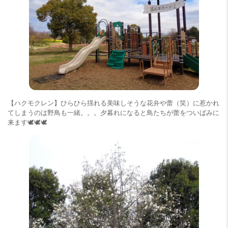
【ハクモクレン】ひらひら揺れる美味しそうな花弁や蕾（笑）に惹かれ
てしまうのは野鳥も一緒。。。夕暮れになると鳥たちが蕾をついばみに
来ます🕊🕊🕊