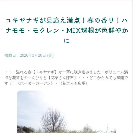
ユキヤナギが見応え満点！春の香り！ハ
ナモモ・モクレン・MIX球根が色鮮やか
に
掲載日：
2026年3月20日 (金)
・・・溢れる春【ユキヤナギ】が一斉に咲き進みました！ボリューム満
点な花道をの～んびりと【花菜さんぽ🌸】・・・どこからみても満開で
す！！《ボーダーガーデン》・《花ごろも広場》