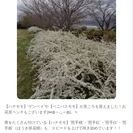
【ハナモモ】’ゲンペイ’や【ベニバスモモ】が見ごろを迎えました！お
花見ベンチもございます(⋈◍＞◡＜◍)。🍡
蕾をたくさん付けている【ハナモモ】’照手桃’・’照手紅’・’照手白’・’照
手姫’（ほうき状花桃）も、スピードを上げて咲き始めています！！