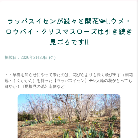
ラッパスイセンが続々と開花📯!!ウメ・
ロウバイ・クリスマスローズは引き続き
見ごろです!!
掲載日：
2026年2月20日 (金)
・・早春を知らせにやって来たのは、花びらよりも長く飛び出す（副花
冠・ふくかかん）を持った【ラッパスイセン】📯✨大輪の花がとっても
鮮やか！《尾根見の池》南側など