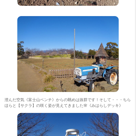
澄んだ空気《富士山ベンチ》からの眺めは抜群です！そして・・・ちら
ほらと【サクラ】の咲く姿が見えてきました🌸《みはらしデッキ》