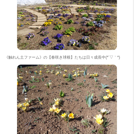
《触れん土ファーム》の【春咲き球根】たちは日々成長中(*´▽｀*)