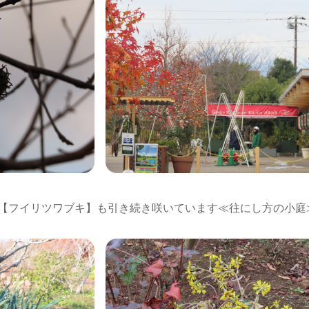
【フイリツワブキ】も引き続き咲いています≪往にし方の小庭