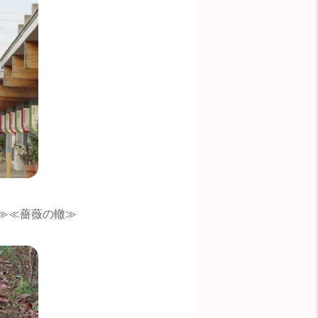
≫≪薔薇の轍≫