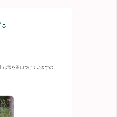
🌷
】は蕾を沢山つけていますの