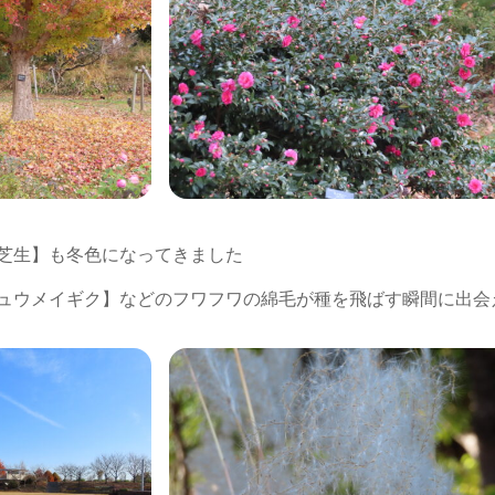
芝生】も冬色になってきました
ュウメイギク】などのフワフワの綿毛が種を飛ばす瞬間に出会え