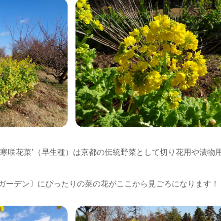
見寒咲花菜’（早生種）は京都の伝統野菜として切り花用や漬物
ガーデン〕にぴったりの菜の花がここから見ごろになります！