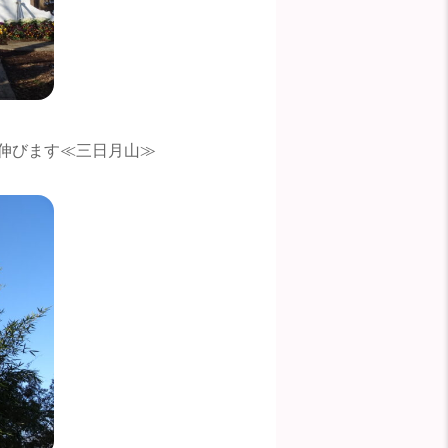
伸びます≪三日月山≫