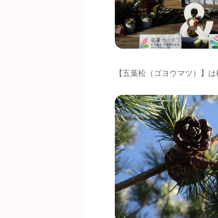
【五葉松（ゴヨウマツ）】は