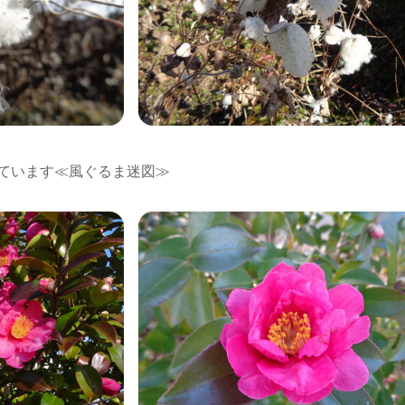
ています≪風ぐるま迷図≫