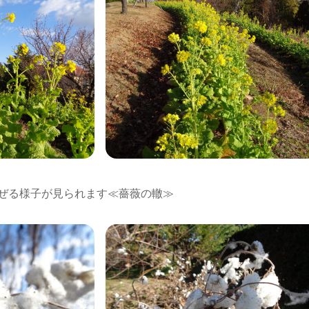
ぜる様子が見られます≪薔薇の轍≫