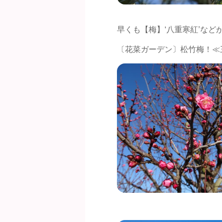
早くも【梅】‘八重寒紅’など
〔花菜ガーデン〕松竹梅！≪