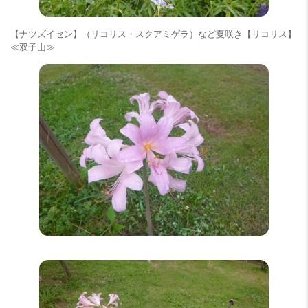
【ナツズイセン】（リコリス・スクアミゲラ）など夏咲き【リコリス】
≪双子山≫