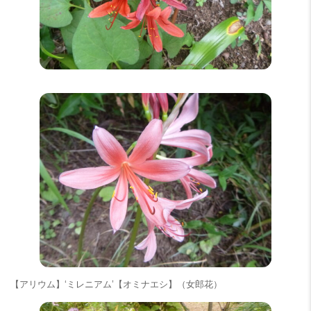
【アリウム】‘ミレニアム’【オミナエシ】（女郎花）