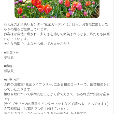
花と緑のふれあいセンター“花菜ガーデン”は、日々、お客様に癒しと安
らぎの場をご提供しています。
お客様が自然に癒され、安らぎを感じで微笑まれるとき、私たちも笑顔
になっています。
そんな当園で、あなたも働いてみませんか？
■募集区分
準社員
■職種
相談員
■仕事内容
園内の図書室｢花菜ライブラリー｣にある相談コーナーで、園芸相談を行
っていただきます。
植物全般について学術的なことから育て方まで、ある程度の知識が必要
です。
(ライブラリー内の蔵書やインターネットなどで調べることもできます)
園芸相談は、お電話でも受け付けています。
あなたのコミュニケーションスキルが生かせる仕事です。