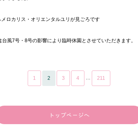
・ヘメロカリス・オリエンタルユリが見ごろです
）は台風7号・8号の影響により臨時休園とさせていただきます。
…
1
2
3
4
211
トップページへ