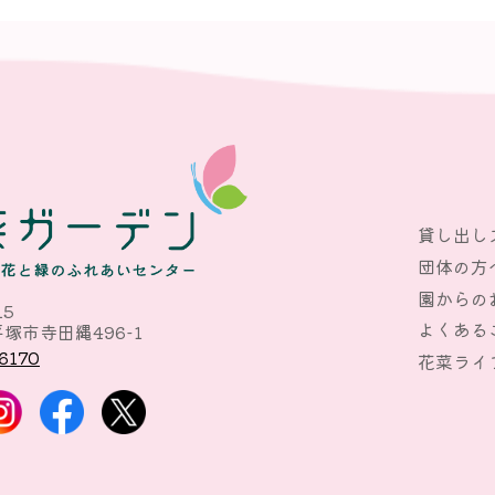
貸し出し
団体の方
園からの
15
よくある
塚市寺田縄496-1
6170
花菜ライ