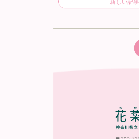
〒259-12