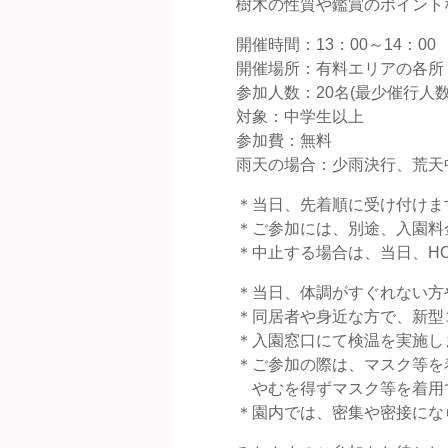
樹木の性質や鑑賞のポイント
開催時間：13：00～14：00
開催場所：有料エリアの各所
参加人数：20名(最少催行人数
対象：中学生以上
参加費：無料
雨天の場合：少雨決行、荒天
＊当日、先着順に受け付けま
＊ご参加には、別途、入園料
＊中止する場合は、当日、HO
＊当日、体調がすぐれない方
＊同居者や身近な方で、新型
＊入園窓口にて検温を実施しま
＊ご参加の際は、マスク等を
やむを得ずマスク等を着用
＊園内では、密集や密接にな