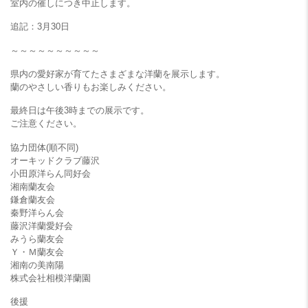
室内の催しにつき中止します。
追記：3月30日
～～～～～～～～～～
県内の愛好家が育てたさまざまな洋蘭を展示します。
蘭のやさしい香りもお楽しみください。
最終日は午後3時までの展示です。
ご注意ください。
協力団体(順不同)
オーキッドクラブ藤沢
小田原洋らん同好会
湘南蘭友会
鎌倉蘭友会
秦野洋らん会
藤沢洋蘭愛好会
みうら蘭友会
Ｙ・Ｍ蘭友会
湘南の美南陽
株式会社相模洋蘭園
後援