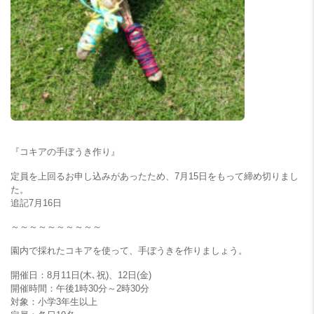
『コキアの手ぼうき作り』
定員を上回るお申し込みがあったため、7月15日をもって締め切りまし
た。
追記7月16日
～～～～～～～～～～
園内で採れたコキアを使って、手ぼうきを作りましょう。
開催日：8月11日(木､祝)、12日(金)
開催時間：午後1時30分～2時30分
対象：小学3年生以上