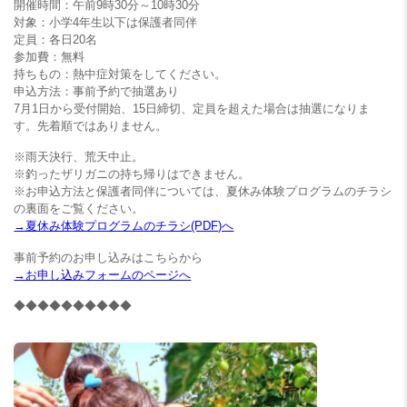
開催時間：午前9時30分～10時30分
対象：小学4年生以下は保護者同伴
定員：各日20名
参加費：無料
持ちもの：熱中症対策をしてください。
申込方法：事前予約で抽選あり
7月1日から受付開始、15日締切、定員を超えた場合は抽選になりま
す。先着順ではありません。
※雨天決行、荒天中止。
※釣ったザリガニの持ち帰りはできません。
※お申込方法と保護者同伴については、夏休み体験プログラムのチラシ
の裏面をご覧ください。
→夏休み体験プログラムのチラシ(PDF)へ
事前予約のお申し込みはこちらから
→お申し込みフォームのページへ
◆◆◆◆◆◆◆◆◆◆