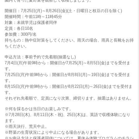
園内で育った夏野菜を観察して収穫しましょう。
開催日：7月25日(月)～8月26日(金)(土・日曜日と枝豆の日を除く)
開催時間：午前11時～11時45分
対象：未就学児は保護者同伴
定員：各日10名
参加費：300円/名
持ちもの：熱中症対策をしてください。雨天の場合、雨具と長靴をお持
ちください。
申込方法：事前予約で先着順(抽選なし)
7月4日(月)午前9時から：開催日が7月25(月)～8月5日(金)までを受付ま
す。
7月25日(月)午前9時から：開催日が8月8日(月)～19日(金)までを受付ま
す。
8月15日(月)午前9時から：開催日が8月22日(月)～26日(金)までを受付ま
す。
それぞれ先着順で、定員になり次第、締切ります。抽選はありません。
※何を採るかは当日のお楽しみです。
※7月28日(木)、8月11日(木・祝)、25日(木)は、英語で収穫体験になり
ます。
※雨天決行、荒天中止。
※野菜の生育状況により中止になる場合があります。
※お申込方法と保護者同伴については、夏休み体験プログラムのチラシ