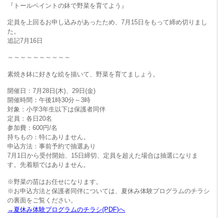
『トールペイントの鉢で野菜を育てよう』
定員を上回るお申し込みがあったため、7月15日をもって締め切りまし
た。
追記7月16日
～～～～～～～～～～
素焼き鉢に好きな絵を描いて、野菜を育てましょう。
開催日：7月28日(木)、29日(金)
開催時間：午後1時30分～3時
対象：小学3年生以下は保護者同伴
定員：各日20名
参加費：600円/名
持ちもの：特にありません。
申込方法：事前予約で抽選あり
7月1日から受付開始、15日締切、定員を超えた場合は抽選になりま
す。先着順ではありません。
※野菜の苗はお任せになります。
※お申込方法と保護者同伴については、夏休み体験プログラムのチラシ
の裏面をご覧ください。
→夏休み体験プログラムのチラシ(PDF)へ