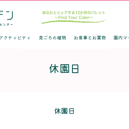
アクティビティ
見ごろの植物
お食事とお買物
園内マ
休園日
休園日