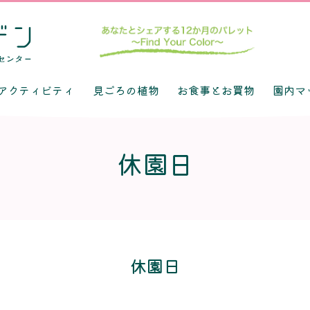
アクティビティ
見ごろの植物
お食事とお買物
園内マ
休園日
休園日