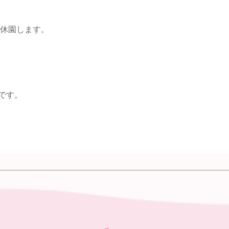
に休園します。
です。