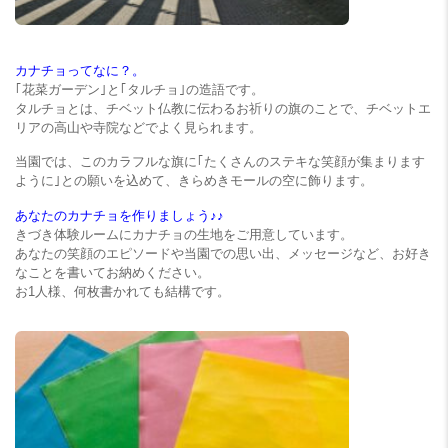
カナチョってなに？。
｢花菜ガーデン｣と｢タルチョ｣の造語です。
タルチョとは、チベット仏教に伝わるお祈りの旗のことで、チベットエ
リアの高山や寺院などでよく見られます。
当園では、このカラフルな旗に｢たくさんのステキな笑顔が集まります
ように｣との願いを込めて、きらめきモールの空に飾ります。
あなたのカナチョを作りましょう♪♪
きづき体験ルームにカナチョの生地をご用意しています。
あなたの笑顔のエピソードや当園での思い出、メッセージなど、お好き
なことを書いてお納めください。
お1人様、何枚書かれても結構です。