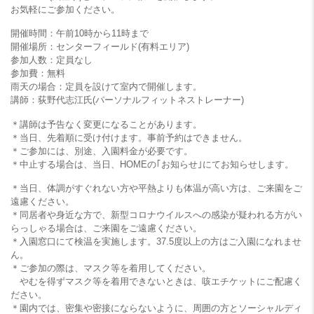
お気軽にご参加ください。
開催時間：午前10時から11時まで
開催場所：センターフィールド(有料エリア)
参加人数：定員なし
参加費：無料
雨天の場合：定員を設けて室内で開催します。
講師：荻野代志江氏(パーソナルフィットネストレーナー)
＊講師は予告なく変更になることがあります。
＊当日、先着順に受け付けます。事前予約はできません。
＊ご参加には、別途、入園料金が必要です。
＊中止する場合は、当日、HOMEの｢お知らせ｣にてお知らせします。
＊当日、体調がすぐれない方や平熱よりも体温が高い方は、ご来園をご
遠慮ください。
＊同居者や身近な方で、新型コロナウイルスへの感染が疑われる方がい
らっしゃる場合は、ご来園をご遠慮ください。
＊入園窓口にて検温を実施します。37.5度以上の方はご入園になれませ
ん。
＊ご参加の際は、マスク等を着用してください。
やむを得ずマスク等を着用できないときは、咳エチケットにご配慮く
ださい。
＊園内では、密集や密接にならないように、周囲の方とソーシャルディ