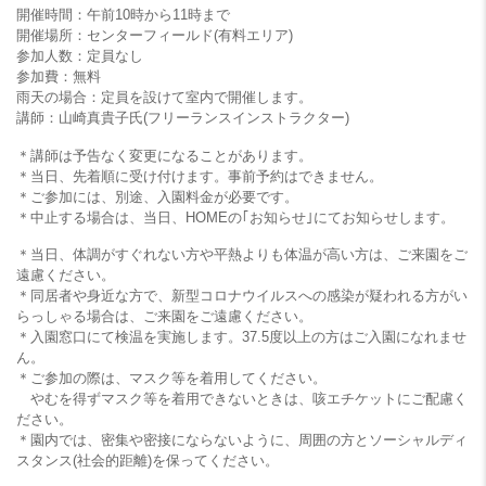
開催時間：午前10時から11時まで
開催場所：センターフィールド(有料エリア)
参加人数：定員なし
参加費：無料
雨天の場合：定員を設けて室内で開催します。
講師：山崎真貴子氏(フリーランスインストラクター)
＊講師は予告なく変更になることがあります。
＊当日、先着順に受け付けます。事前予約はできません。
＊ご参加には、別途、入園料金が必要です。
＊中止する場合は、当日、HOMEの｢お知らせ｣にてお知らせします。
＊当日、体調がすぐれない方や平熱よりも体温が高い方は、ご来園をご
遠慮ください。
＊同居者や身近な方で、新型コロナウイルスへの感染が疑われる方がい
らっしゃる場合は、ご来園をご遠慮ください。
＊入園窓口にて検温を実施します。37.5度以上の方はご入園になれませ
ん。
＊ご参加の際は、マスク等を着用してください。
やむを得ずマスク等を着用できないときは、咳エチケットにご配慮く
ださい。
＊園内では、密集や密接にならないように、周囲の方とソーシャルディ
スタンス(社会的距離)を保ってください。